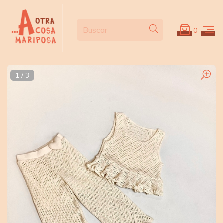
0
1
/
3