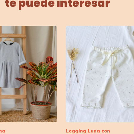
te puede interesar
ana
Legging Luna con