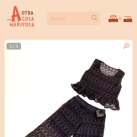
0
1
/
3