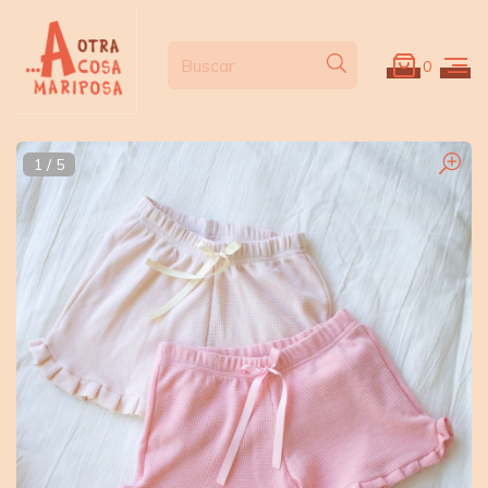
0
1
/
5