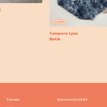
é
2 colores
Campera Lynx
Batik
Tienda
Echeverría 2460