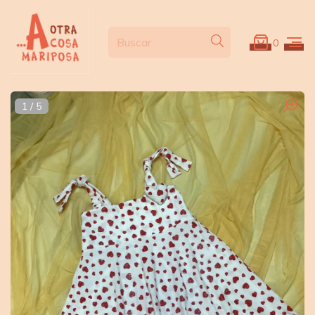
0
1
/
5